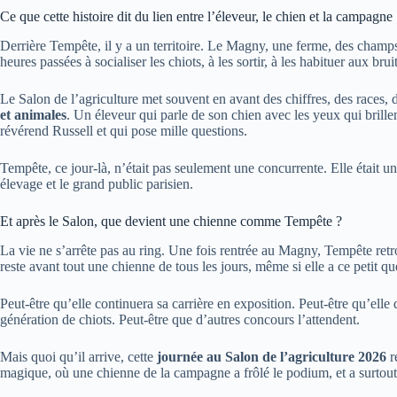
Ce que cette histoire dit du lien entre l’éleveur, le chien et la campagne
Derrière Tempête, il y a un territoire. Le Magny, une ferme, des champs
heures passées à socialiser les chiots, à les sortir, à les habituer aux brui
Le Salon de l’agriculture met souvent en avant des chiffres, des races,
et animales
. Un éleveur qui parle de son chien avec les yeux qui brille
révérend Russell et qui pose mille questions.
Tempête, ce jour-là, n’était pas seulement une concurrente. Elle était u
élevage et le grand public parisien.
Et après le Salon, que devient une chienne comme Tempête ?
La vie ne s’arrête pas au ring. Une fois rentrée au Magny, Tempête retro
reste avant tout une chienne de tous les jours, même si elle a ce petit q
Peut-être qu’elle continuera sa carrière en exposition. Peut-être qu’ell
génération de chiots. Peut-être que d’autres concours l’attendent.
Mais quoi qu’il arrive, cette
journée au Salon de l’agriculture 2026
r
magique, où une chienne de la campagne a frôlé le podium, et a surtout