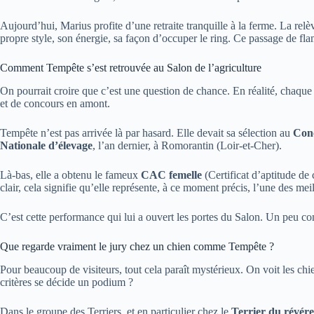
Aujourd’hui, Marius profite d’une retraite tranquille à la ferme. La rel
propre style, son énergie, sa façon d’occuper le ring. Ce passage de flam
Comment Tempête s’est retrouvée au Salon de l’agriculture
On pourrait croire que c’est une question de chance. En réalité, chaque 
et de concours en amont.
Tempête n’est pas arrivée là par hasard. Elle devait sa sélection au
Conc
Nationale d’élevage
, l’an dernier, à Romorantin (Loir-et-Cher).
Là-bas, elle a obtenu le fameux
CAC femelle
(Certificat d’aptitude de 
clair, cela signifie qu’elle représente, à ce moment précis, l’une des meil
C’est cette performance qui lui a ouvert les portes du Salon. Un peu c
Que regarde vraiment le jury chez un chien comme Tempête ?
Pour beaucoup de visiteurs, tout cela paraît mystérieux. On voit les chie
critères se décide un podium ?
Dans le groupe des Terriers, et en particulier chez le
Terrier du révér