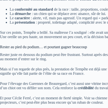
La
conformité au standard
de la race : taille, proportions, coule
La
démarche
: un chien qui se déplace avec aisance, sûr de lui.
Le
caractère
: alerte, vif, mais pas agressif. Un regard qui « parl
La
présentation
: propreté, toilettage adapté, complicité avec le 
Sur ces points, Tempête a brillé. Sa maîtresse l’a souligné : elle avait 
Une oreille un peu haute, un mouvement un peu court, et la décision ba
Rester au pied du podium… et pourtant gagner beaucoup
Rester juste en dessous du podium peut être frustrant. Surtout après des
au moment d’entrer sur le ring.
Mais si l’on regarde de plus près, la prestation de Tempête est déjà une
signifie qu’elle fait partie de l’élite de sa race en France.
Pour l’élevage des Garennes de Beauregard, c’est aussi une vitrine incr
d’un chiot ont vu défiler son nom. Cela renforce la
crédibilité
du travai
Et pour Cécile Ferré, c’est un moment de fierté simple. Voir sa chienne 
projecteurs, c’est peut-être plus beau encore qu’un ruban de couleur.