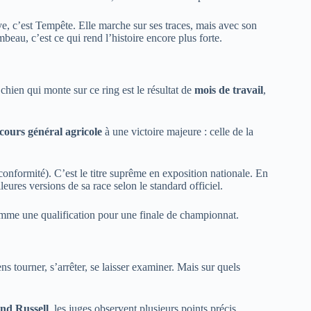
ève, c’est Tempête. Elle marche sur ses traces, mais avec son
beau, c’est ce qui rend l’histoire encore plus forte.
chien qui monte sur ce ring est le résultat de
mois de travail
,
ours général agricole
à une victoire majeure : celle de la
conformité). C’est le titre suprême en exposition nationale. En
leures versions de sa race selon le standard officiel.
omme une qualification pour une finale de championnat.
ns tourner, s’arrêter, se laisser examiner. Mais sur quels
end Russell
, les juges observent plusieurs points précis.