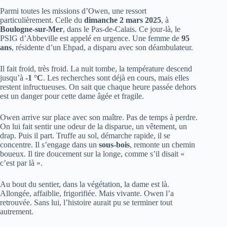
Parmi toutes les missions d’Owen, une ressort
particulièrement. Celle du
dimanche 2 mars 2025
, à
Boulogne-sur-Mer
, dans le Pas-de-Calais. Ce jour-là, le
PSIG d’Abbeville est appelé en urgence. Une femme de
95
ans
, résidente d’un Ehpad, a disparu avec son déambulateur.
Il fait froid, très froid. La nuit tombe, la température descend
jusqu’à
-1 °C
. Les recherches sont déjà en cours, mais elles
restent infructueuses. On sait que chaque heure passée dehors
est un danger pour cette dame âgée et fragile.
Owen arrive sur place avec son maître. Pas de temps à perdre.
On lui fait sentir une odeur de la disparue, un vêtement, un
drap. Puis il part. Truffe au sol, démarche rapide, il se
concentre. Il s’engage dans un
sous-bois
, remonte un chemin
boueux. Il tire doucement sur la longe, comme s’il disait «
c’est par là ».
Au bout du sentier, dans la végétation, la dame est là.
Allongée, affaiblie, frigorifiée. Mais vivante. Owen l’a
retrouvée. Sans lui, l’histoire aurait pu se terminer tout
autrement.