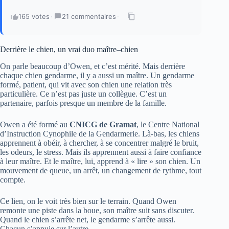
165 votes
·
21 commentaires
·
Derrière le chien, un vrai duo maître–chien
On parle beaucoup d’Owen, et c’est mérité. Mais derrière
chaque chien gendarme, il y a aussi un maître. Un gendarme
formé, patient, qui vit avec son chien une relation très
particulière. Ce n’est pas juste un collègue. C’est un
partenaire, parfois presque un membre de la famille.
Owen a été formé au
CNICG de Gramat
, le Centre National
d’Instruction Cynophile de la Gendarmerie. Là-bas, les chiens
apprennent à obéir, à chercher, à se concentrer malgré le bruit,
les odeurs, le stress. Mais ils apprennent aussi à faire confiance
à leur maître. Et le maître, lui, apprend à « lire » son chien. Un
mouvement de queue, un arrêt, un changement de rythme, tout
compte.
Ce lien, on le voit très bien sur le terrain. Quand Owen
remonte une piste dans la boue, son maître suit sans discuter.
Quand le chien s’arrête net, le gendarme s’arrête aussi.
Chacun s’appuie sur l’autre.