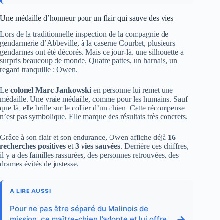
Une médaille d’honneur pour un flair qui sauve des vies
Lors de la traditionnelle inspection de la compagnie de
gendarmerie d’Abbeville, à la caserne Courbet, plusieurs
gendarmes ont été décorés. Mais ce jour-là, une silhouette a
surpris beaucoup de monde. Quatre pattes, un harnais, un
regard tranquille : Owen.
Le
colonel Marc Jankowski
en personne lui remet une
médaille. Une vraie médaille, comme pour les humains. Sauf
que là, elle brille sur le collier d’un chien. Cette récompense
n’est pas symbolique. Elle marque des résultats très concrets.
Grâce à son flair et son endurance, Owen affiche déjà
16
recherches positives
et
3 vies sauvées
. Derrière ces chiffres,
il y a des familles rassurées, des personnes retrouvées, des
drames évités de justesse.
A LIRE AUSSI
Pour ne pas être séparé du Malinois de
→
mission, ce maître-chien l’adopte et lui offre