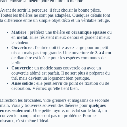
Bien choisir sa théière pour en faire un nichoir
Avant de sortir la perceuse, il faut choisir la bonne pièce.
Toutes les théières ne sont pas adaptées. Quelques détails font
la différence entre un simple objet déco et un véritable refuge.
Matière
: préférez une théière en
céramique épaisse
ou
en
métal
. Elles résistent mieux dehors et gardent mieux
la chaleur.
Ouverture
: l’entrée doit être assez large pour un petit
oiseau mais pas trop grande. Une ouverture de
3 à 4 cm
de diamètre est idéale pour les espèces communes de
jardin.
Couvercle
: un modèle sans couvercle ou avec un
couvercle abîmé est parfait. Il ne sert plus à préparer du
thé, mais devient un logement bien pratique.
Anse solide
: elle peut servir de point de fixation ou de
décoration. Vérifiez qu’elle tient bien.
Direction les brocantes, vide-greniers et magasins de seconde
main. Vous y trouverez souvent des théières pour
quelques
euros seulement
. Une petite rayure, un éclat sur le bord, un
couvercle manquant ne sont pas un problème. Pour les
oiseaux, c’est même l’idéal.