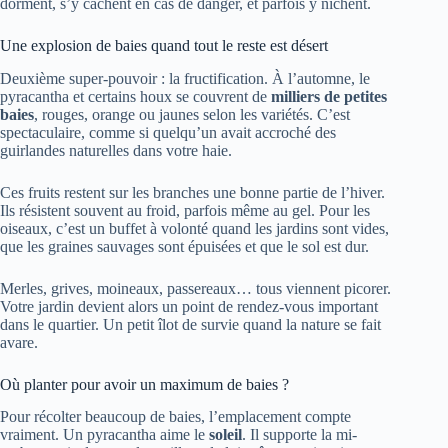
dorment, s’y cachent en cas de danger, et parfois y nichent.
Une explosion de baies quand tout le reste est désert
Deuxième super-pouvoir : la fructification. À l’automne, le
pyracantha et certains houx se couvrent de
milliers de petites
baies
, rouges, orange ou jaunes selon les variétés. C’est
spectaculaire, comme si quelqu’un avait accroché des
guirlandes naturelles dans votre haie.
Ces fruits restent sur les branches une bonne partie de l’hiver.
Ils résistent souvent au froid, parfois même au gel. Pour les
oiseaux, c’est un buffet à volonté quand les jardins sont vides,
que les graines sauvages sont épuisées et que le sol est dur.
Merles, grives, moineaux, passereaux… tous viennent picorer.
Votre jardin devient alors un point de rendez-vous important
dans le quartier. Un petit îlot de survie quand la nature se fait
avare.
Où planter pour avoir un maximum de baies ?
Pour récolter beaucoup de baies, l’emplacement compte
vraiment. Un pyracantha aime le
soleil
. Il supporte la mi-