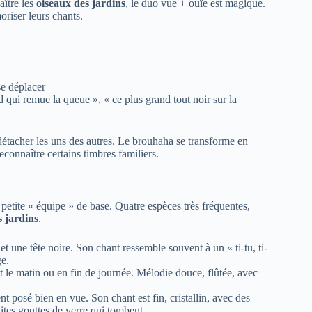
aître les
oiseaux des jardins
, le duo vue + ouïe est magique.
riser leurs chants.
se déplacer
d qui remue la queue », « ce plus grand tout noir sur la
étacher les uns des autres. Le brouhaha se transforme en
connaître certains timbres familiers.
petite « équipe » de base. Quatre espèces très fréquentes,
s jardins
.
 et une tête noire. Son chant ressemble souvent à un « ti-tu, ti-
ge.
ôt le matin ou en fin de journée. Mélodie douce, flûtée, avec
nt posé bien en vue. Son chant est fin, cristallin, avec des
ites gouttes de verre qui tombent.