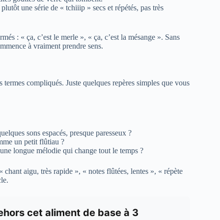
plutôt une série de « tchiiip » secs et répétés, pas très
rmés : « ça, c’est le merle », « ça, c’est la mésange ». Sans
commence à vraiment prendre sens.
des termes compliqués. Juste quelques repères simples que vous
 quelques sons espacés, presque paresseux ?
mme un petit flûtiau ?
u une longue mélodie qui change tout le temps ?
hant aigu, très rapide », « notes flûtées, lentes », « répète
le.
ehors cet aliment de base à 3