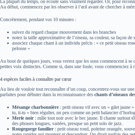
La plupart du temps, on écoute sans vraiment regarder. Or, pour reconn
Au début, commencez par les observer à l’œil avant de chercher à mémo
Concrètement, pendant vos 10 minutes :
suivez du regard chaque mouvement dans les branches
notez la taille approximative de l’oiseau, sa couleur, sa façon de 
associez chaque chant à un individu précis : « ce petit oiseau ron
pelouse »
Au bout de quelques jours, vous verrez que les sons commencent à se d
petites voix distinctes. Comme si, dans une foule, vous commenciez à re
4 espèces faciles à connaître par cœur
Au lieu de vouloir tout reconnaître d’un coup, concentrez-vous sur une 
parfaites pour débuter dans la reconnaissance des
chants d’oiseaux de
Mésange charbonnière
: petit oiseau vif avec un « gilet jaune »
tu, ti-tu » bien régulier, un peu comme un petit balancier d’horlo
Merle noir
: mâle tout noir avec le bec jaune. Il chante surtout t
des phrases longues, variées, presque un petit solo de jazz.
Rougegorge familier
: petit oiseau rond, poitrine orangée, souve
notes rapides qui montent et descendent. On dirait parfois des pet