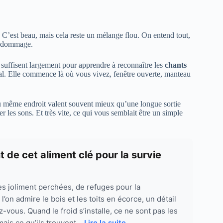
. C’est beau, mais cela reste un mélange flou. On entend tout,
st dommage.
ue suffisent largement pour apprendre à reconnaître les
chants
l. Elle commence là où vous vivez, fenêtre ouverte, manteau
r au même endroit valent souvent mieux qu’une longue sortie
r les sons. Et très vite, ce qui vous semblait être un simple
 de cet aliment clé pour la survie
es joliment perchées, de refuges pour la
’on admire le bois et les toits en écorce, un détail
vous. Quand le froid s’installe, ce ne sont pas les
ais ce qu’ils trouvent...
Lire la suite