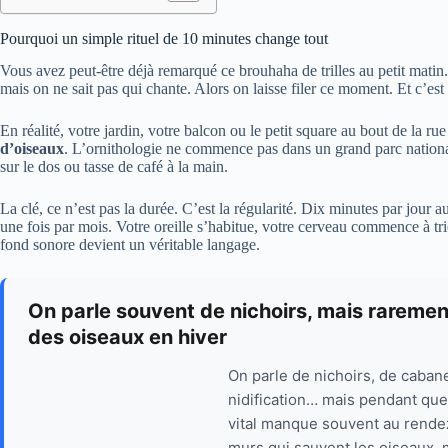
Pourquoi un simple rituel de 10 minutes change tout
Vous avez peut-être déjà remarqué ce brouhaha de trilles au petit matin
mais on ne sait pas qui chante. Alors on laisse filer ce moment. Et c’e
En réalité, votre jardin, votre balcon ou le petit square au bout de la r
d’oiseaux
. L’ornithologie ne commence pas dans un grand parc nationa
sur le dos ou tasse de café à la main.
La clé, ce n’est pas la durée. C’est la régularité. Dix minutes par jou
une fois par mois. Votre oreille s’habitue, votre cerveau commence à trie
fond sonore devient un véritable langage.
On parle souvent de nichoirs, mais rarement
des oiseaux en hiver
On parle de nichoirs, de caban
nidification… mais pendant que l
vital manque souvent au rendez-
murs qui sauvent les oiseaux, m