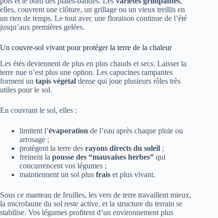
pots et le bord des plates-bandes. Les
variétés grimpantes
,
elles, couvrent une clôture, un grillage ou un vieux treillis en
un rien de temps. Le tout avec une floraison continue de l’été
jusqu’aux premières gelées.
Un couvre-sol vivant pour protéger la terre de la chaleur
Les étés deviennent de plus en plus chauds et secs. Laisser la
terre nue n’est plus une option. Les capucines rampantes
forment un
tapis végétal
dense qui joue plusieurs rôles très
utiles pour le sol.
En couvrant le sol, elles :
limitent l’
évaporation
de l’eau après chaque pluie ou
arrosage ;
protègent la terre des
rayons directs du soleil
;
freinent la
pousse des “mauvaises herbes”
qui
concurrencent vos légumes ;
maintiennent un sol plus
frais
et plus vivant.
Sous ce manteau de feuilles, les vers de terre travaillent mieux,
la microfaune du sol reste active, et la structure du terrain se
stabilise. Vos légumes profitent d’un environnement plus