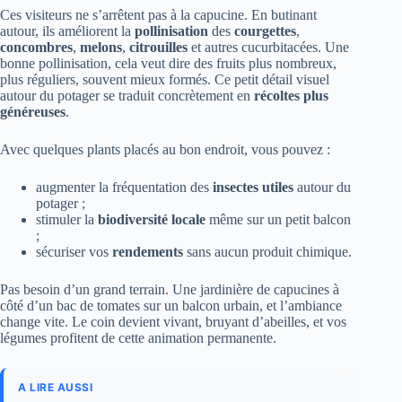
Ces visiteurs ne s’arrêtent pas à la capucine. En butinant
autour, ils améliorent la
pollinisation
des
courgettes
,
concombres
,
melons
,
citrouilles
et autres cucurbitacées. Une
bonne pollinisation, cela veut dire des fruits plus nombreux,
plus réguliers, souvent mieux formés. Ce petit détail visuel
autour du potager se traduit concrètement en
récoltes plus
généreuses
.
Avec quelques plants placés au bon endroit, vous pouvez :
augmenter la fréquentation des
insectes utiles
autour du
potager ;
stimuler la
biodiversité locale
même sur un petit balcon
;
sécuriser vos
rendements
sans aucun produit chimique.
Pas besoin d’un grand terrain. Une jardinière de capucines à
côté d’un bac de tomates sur un balcon urbain, et l’ambiance
change vite. Le coin devient vivant, bruyant d’abeilles, et vos
légumes profitent de cette animation permanente.
A LIRE AUSSI