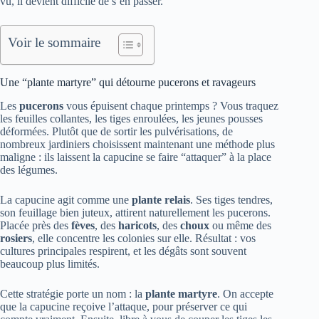
vu, il devient difficile de s’en passer.
Voir le sommaire
Une “plante martyre” qui détourne pucerons et ravageurs
Les
pucerons
vous épuisent chaque printemps ? Vous traquez
les feuilles collantes, les tiges enroulées, les jeunes pousses
déformées. Plutôt que de sortir les pulvérisations, de
nombreux jardiniers choisissent maintenant une méthode plus
maligne : ils laissent la capucine se faire “attaquer” à la place
des légumes.
La capucine agit comme une
plante relais
. Ses tiges tendres,
son feuillage bien juteux, attirent naturellement les pucerons.
Placée près des
fèves
, des
haricots
, des
choux
ou même des
rosiers
, elle concentre les colonies sur elle. Résultat : vos
cultures principales respirent, et les dégâts sont souvent
beaucoup plus limités.
Cette stratégie porte un nom : la
plante martyre
. On accepte
que la capucine reçoive l’attaque, pour préserver ce qui